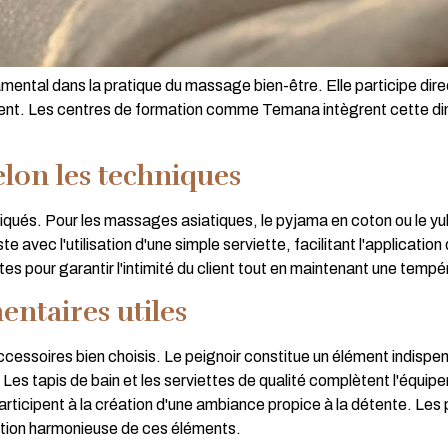
ntal dans la pratique du massage bien-être. Elle participe dire
ement. Les centres de formation comme Temana intègrent cette dim
elon les techniques
atiqués. Pour les massages asiatiques, le pyjama en coton ou le
 avec l'utilisation d'une simple serviette, facilitant l'applicatio
ttes pour garantir l'intimité du client tout en maintenant une temp
ntaires utiles
cessoires bien choisis. Le peignoir constitue un élément indispe
Les tapis de bain et les serviettes de qualité complètent l'équi
articipent à la création d'une ambiance propice à la détente. Les
sation harmonieuse de ces éléments.